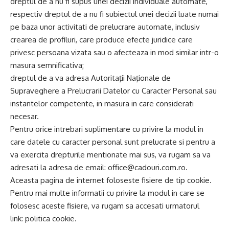
dreptul de a nu fi supus unei decizii individuale automate,
respectiv dreptul de a nu fi subiectul unei decizii luate numai
pe baza unor activitati de prelucrare automate, inclusiv
crearea de profiluri, care produce efecte juridice care
privesc persoana vizata sau o afecteaza in mod similar intr-o
masura semnificativa;
dreptul de a va adresa Autoritaţii Naţionale de
Supraveghere a Prelucrarii Datelor cu Caracter Personal sau
instantelor competente, in masura in care considerati
necesar.
Pentru orice intrebari suplimentare cu privire la modul in
care datele cu caracter personal sunt prelucrate si pentru a
va exercita drepturile mentionate mai sus, va rugam sa va
adresati la adresa de email:
office@cadouri.com.ro
.
Aceasta pagina de internet foloseste fisiere de tip cookie.
Pentru mai multe informatii cu privire la modul in care se
folosesc aceste fisiere, va rugam sa accesati urmatorul
link:
politica cookie.