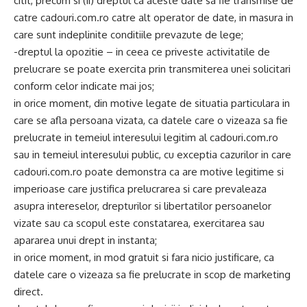
citit, precum si (ii) dreptul ca aceste date sa fie transmise de
catre cadouri.com.ro catre alt operator de date, in masura in
care sunt indeplinite conditiile prevazute de lege;
-dreptul la opozitie – in ceea ce priveste activitatile de
prelucrare se poate exercita prin transmiterea unei solicitari
conform celor indicate mai jos;
in orice moment, din motive legate de situatia particulara in
care se afla persoana vizata, ca datele care o vizeaza sa fie
prelucrate in temeiul interesului legitim al cadouri.com.ro
sau in temeiul interesului public, cu exceptia cazurilor in care
cadouri.com.ro poate demonstra ca are motive legitime si
imperioase care justifica prelucrarea si care prevaleaza
asupra intereselor, drepturilor si libertatilor persoanelor
vizate sau ca scopul este constatarea, exercitarea sau
apararea unui drept in instanta;
in orice moment, in mod gratuit si fara nicio justificare, ca
datele care o vizeaza sa fie prelucrate in scop de marketing
direct.