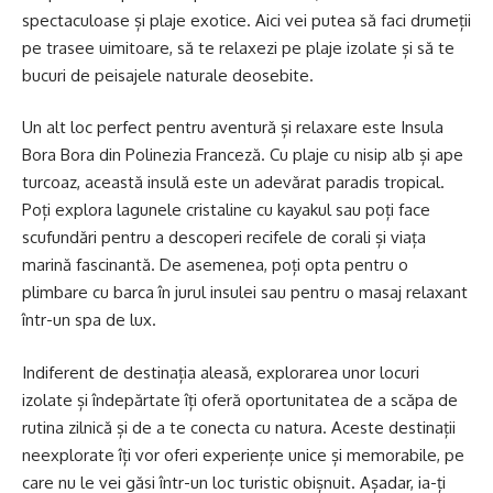
spectaculoase și plaje exotice. Aici vei putea să faci drumeții
pe trasee uimitoare, să te relaxezi pe plaje izolate și să te
bucuri de peisajele naturale deosebite.
Un alt loc perfect pentru aventură și relaxare este Insula
Bora Bora din Polinezia Franceză. Cu plaje cu nisip alb și ape
turcoaz, această insulă este un adevărat paradis tropical.
Poți explora lagunele cristaline cu kayakul sau poți face
scufundări pentru a descoperi recifele de corali și viața
marină fascinantă. De asemenea, poți opta pentru o
plimbare cu barca în jurul insulei sau pentru o masaj relaxant
într-un spa de lux.
Indiferent de destinația aleasă, explorarea unor locuri
izolate și îndepărtate îți oferă oportunitatea de a scăpa de
rutina zilnică și de a te conecta cu natura. Aceste destinații
neexplorate îți vor oferi experiențe unice și memorabile, pe
care nu le vei găsi într-un loc turistic obișnuit. Așadar, ia-ți