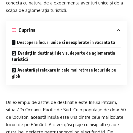
conecta cu natura, de a experimenta aventuri unice și de a
scăpa de aglomerația turistică.
Cuprins
Descopera locuri unice si neexplorate in vacanta ta
Evadați în destinații de vis, departe de aglomerația
turistică
Aventură și relaxare în cele mai retrase locuri de pe
glob
Un exemplu de astfel de destinație este Insula Pitcairn,
situată în Oceanul Pacific de Sud. Cu o populație de doar 50
de locuitori, această insulă este una dintre cele mai izolate
locuri de pe Pământ. Aici vei găsi plaje cu nisip alb și ape
cristaline, perfecte pentru snorkeling și scufundări. De