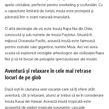
apele cristaline, perfecte pentru snorkeling și scufundări. Cu
o capacitate limitată de turiști, insula este protejată și
păstrată într-o stare naturală imaculată.
O altă destinație de vis este Insula Rapa Nui din Chile,
cunoscută și sub numele de Insula Paștelui. Situată în
mijlocul Oceanului Pacific, această insulă este faimoasă
pentru statuile sale gigantice, numite Moai. Aici vei avea
ocazia să explorezi vestigiile arheologice ale civilizației Rapa
Nui și să te bucuri de peisajele spectaculoase ale insulei.
Aventură și relaxare în cele mai retrase
locuri de pe glob
Dacă ești în căutarea unei vacanțe care să îți ofere atât
aventură, cât și relaxare, atunci ar trebui să iei în considerare
Insula Kauai din Hawaii. Această insulă tropicală este
acoperită de păduri tropicale luxuriante, cascade