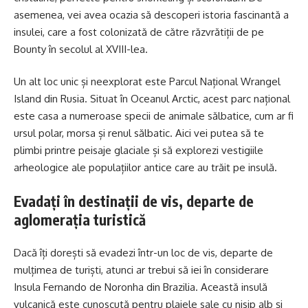
asemenea, vei avea ocazia să descoperi istoria fascinantă a
insulei, care a fost colonizată de către răzvrătiții de pe
Bounty în secolul al XVIII-lea.
Un alt loc unic și neexplorat este Parcul Național Wrangel
Island din Rusia. Situat în Oceanul Arctic, acest parc național
este casa a numeroase specii de animale sălbatice, cum ar fi
ursul polar, morsa și renul sălbatic. Aici vei putea să te
plimbi printre peisaje glaciale și să explorezi vestigiile
arheologice ale populațiilor antice care au trăit pe insulă.
Evadați în destinații de vis, departe de
aglomerația turistică
Dacă îți dorești să evadezi într-un loc de vis, departe de
mulțimea de turiști, atunci ar trebui să iei în considerare
Insula Fernando de Noronha din Brazilia. Această insulă
vulcanică este cunoscută pentru plajele sale cu nisip alb și