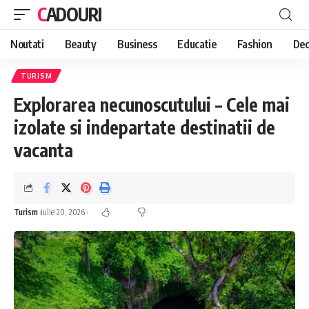
CADOURI
Noutati
Beauty
Business
Educatie
Fashion
Dec
TURISM
Explorarea necunoscutului – Cele mai
izolate si indepartate destinatii de
vacanta
Turism
iulie 20, 2026